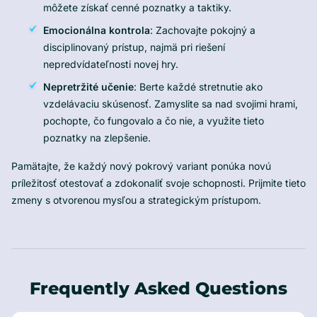
môžete získať cenné poznatky a taktiky.
Emocionálna kontrola
: Zachovajte pokojný a
disciplinovaný prístup, najmä pri riešení
nepredvídateľnosti novej hry.
Nepretržité učenie
: Berte každé stretnutie ako
vzdelávaciu skúsenosť. Zamyslite sa nad svojimi hrami,
pochopte, čo fungovalo a čo nie, a využite tieto
poznatky na zlepšenie.
Pamätajte, že každý nový pokrový variant ponúka novú
príležitosť otestovať a zdokonaliť svoje schopnosti. Prijmite tieto
zmeny s otvorenou mysľou a strategickým prístupom.
Frequently Asked Questions