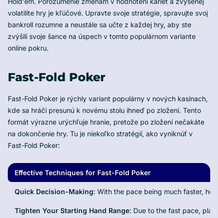
Hold'em. Porozumenie zmenám v hodnotení kariet a zvýšenej
volatilite hry je kľúčové. Upravte svoje stratégie, spravujte svoj
bankroll rozumne a neustále sa učte z každej hry, aby ste
zvýšili svoje šance na úspech v tomto populárnom variante
online pokru.
Fast-Fold Poker
Fast-Fold Poker je rýchly variant populárny v nových kasínach,
kde sa hráči presunú k novému stolu ihneď po zložení. Tento
formát výrazne urýchľuje hranie, pretože po zložení nečakáte
na dokončenie hry. Tu je niekoľko stratégií, ako vyniknúť v
Fast-Fold Poker:
Effective Techniques for Fast-Fold Poker
Quick Decision-Making
: With the pace being much faster, hone
Tighten Your Starting Hand Range
: Due to the fast pace, pla