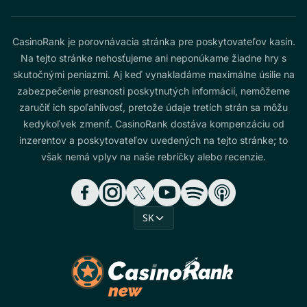
CasinoRank je porovnávacia stránka pre poskytovateľov kasín.
Na tejto stránke nehosťujeme ani neponúkame žiadne hry s
skutočnými peniazmi. Aj keď vynakladáme maximálne úsilie na
zabezpečenie presnosti poskytnutých informácií, nemôžeme
zaručiť ich spoľahlivosť, pretože údaje tretích strán sa môžu
kedykoľvek zmeniť. CasinoRank dostáva kompenzáciu od
inzerentov a poskytovateľov uvedených na tejto stránke; to
však nemá vplyv na naše rebríčky alebo recenzie.
SK