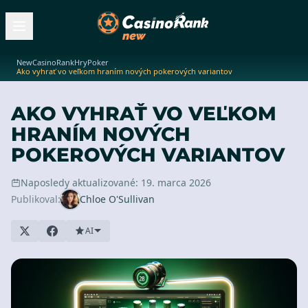
NewCasinoRank
Hry
Poker
Ako vyhrať vo veľkom hraním nových pokerových variantov
AKO VYHRAŤ VO VEĽKOM
HRANÍM NOVÝCH
POKEROVÝCH VARIANTOV
Naposledy aktualizované: 19. marca 2026
Publikoval:
Chloe O'Sullivan
AI