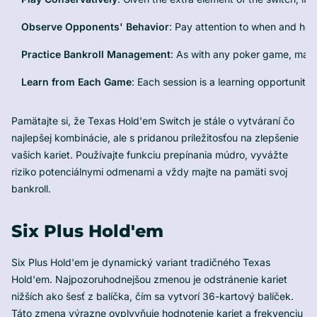
Observe Opponents' Behavior
: Pay attention to when and how
Practice Bankroll Management
: As with any poker game, manag
Learn from Each Game
: Each session is a learning opportunity.
Pamätajte si, že Texas Hold'em Switch je stále o vytváraní čo
najlepšej kombinácie, ale s pridanou príležitosťou na zlepšenie
vašich kariet. Používajte funkciu prepínania múdro, vyvážte
riziko potenciálnymi odmenami a vždy majte na pamäti svoj
bankroll.
Six Plus Hold'em
Six Plus Hold'em je dynamický variant tradičného Texas
Hold'em. Najpozoruhodnejšou zmenou je odstránenie kariet
nižších ako šesť z balíčka, čím sa vytvorí 36-kartový balíček.
Táto zmena výrazne ovplyvňuje hodnotenie kariet a frekvenciu