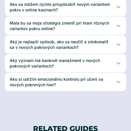
Ako sa môžem rýchlo prispôsobiť novým variantom
pokru v online kasínach?
Mala by sa moja stratégia zmeniť pri hraní rôznych
variantov pokru online?
Aký je najlepší spôsob, ako sa naučiť a zdokonaliť
sa v nových pokrových variantoch?
Aký význam má bankroll manažment v nových
pokrových variantoch?
Ako si udržím emocionálnu kontrolu pri učení sa
nových pokrových hier?
RELATED GUIDES